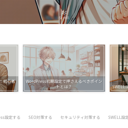
Scroll
！初心者
WordPress初期設定で押さえるべきポイン
トとは？
SWEL
ress設定する
SEO対策する
セキュリティ対策する
SWELL設